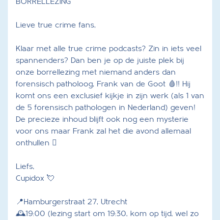
BORRELLEZING
Lieve true crime fans,
Klaar met alle true crime podcasts? Zin in iets veel
spannenders? Dan ben je op de juiste plek bij
onze borrellezing met niemand anders dan
forensisch patholoog, Frank van de Goot 🩸!! Hij
komt ons een exclusief kijkje in zijn werk (als 1 van
de 5 forensisch pathologen in Nederland) geven!
De precieze inhoud blijft ook nog een mysterie
voor ons maar Frank zal het die avond allemaal
onthullen 🫆
Liefs,
Cupidox 💘
📍Hamburgerstraat 27, Utrecht
🕰️19:00 (lezing start om 19:30, kom op tijd, wel zo