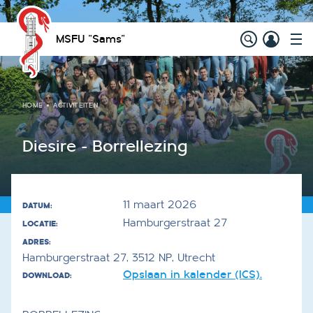
MSFU "Sams"
HOME
ACTIVITEITEN
Diesire - Borrellezing
11 maart 2026
DATUM:
Hamburgerstraat 27
LOCATIE:
ADRES:
Hamburgerstraat 27, 3512 NP, Utrecht
Opslaan in kalender (ICS).
DOWNLOAD: