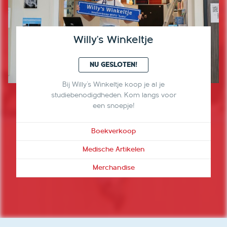
Willy's Winkeltje
NU GESLOTEN!
Bij Willy's Winkeltje koop je al je
studiebenodigdheden. Kom langs voor
een snoepje!
Boekverkoop
Medische Artikelen
Merchandise