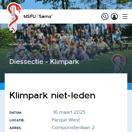
MSFU "Sams"
HOME
ACTIVITEITEN
Diessectie - Klimpark
Klimpark niet-leden
16 maart 2025
DATUM:
Parque West
LOCATIE:
Componistenlaan 2
ADRES: