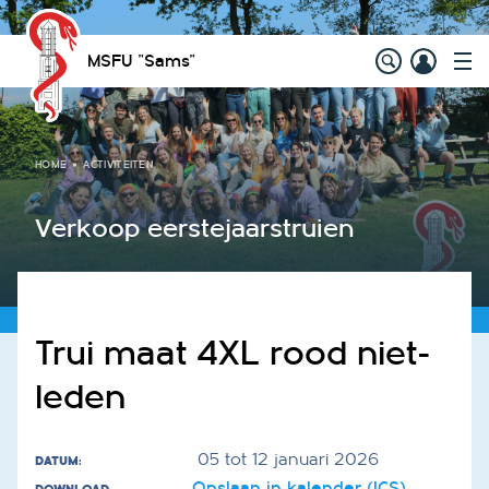
MSFU "Sams"
HOME
ACTIVITEITEN
Verkoop eerstejaarstruien
Trui maat 4XL rood niet-
leden
05 tot 12 januari 2026
DATUM:
Opslaan in kalender (ICS).