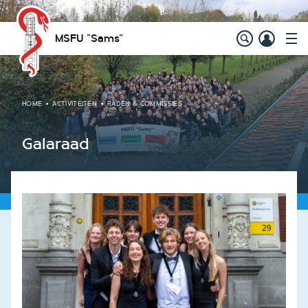
MSFU "Sams"
HOME
ACTIVITEITEN
RADEN & COMMISSIES
Galaraad