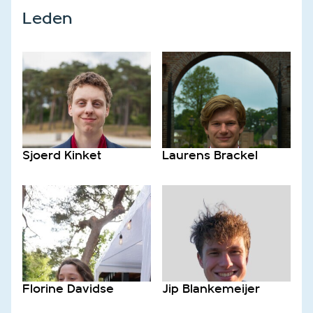
Leden
Sjoerd Kinket
Laurens Brackel
Florine Davidse
Jip Blankemeijer