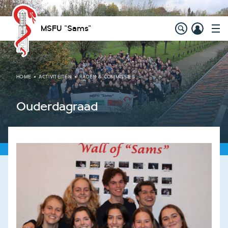
MSFU "Sams"
HOME
ACTIVITEITEN
RADEN & COMMISSIES
Ouderdagraad