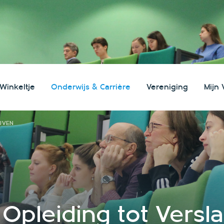
 Winkeltje
Onderwijs & Carrière
Vereniging
Mijn 
search
JVEN
Opleiding tot Versla