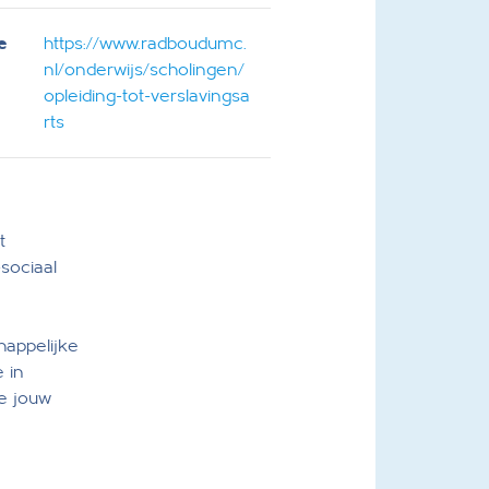
e
https://www.radboudumc.
nl/onderwijs/scholingen/
opleiding-tot-verslavingsa
rts
t
sociaal
happelijke
 in
je jouw