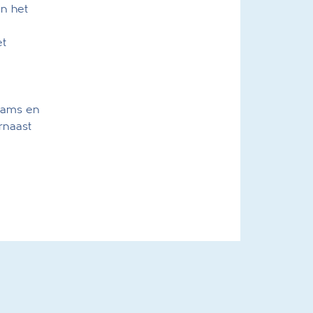
an het
et
teams en
arnaast