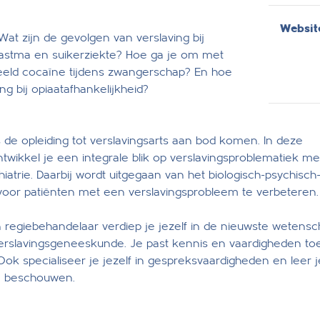
Websit
Wat zijn de gevolgen van verslaving bij
astma en suikerziekte? Hoe ga je om met
beeld cocaïne tijdens zwangerschap? En hoe
g bij opiaatafhankelijkheid?
s de opleiding tot verslavingsarts aan bod komen. In deze
twikkel je een integrale blik op verslavingsproblematiek me
atrie. Daarbij wordt uitgegaan van het biologisch-psychisch-
 voor patiënten met een verslavingsprobleem te verbeteren.
n regiebehandelaar verdiep je jezelf in de nieuwste wetensc
verslavingsgeneeskunde. Je past kennis en vaardigheden toe
k specialiseer je jezelf in gespreksvaardigheden en leer 
te beschouwen.