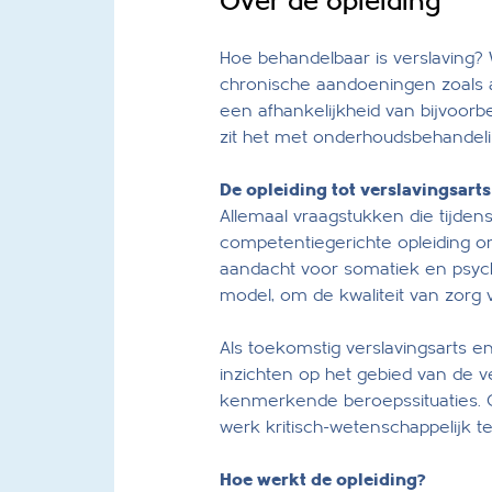
Over de opleiding
Hoe behandelbaar is verslaving? 
chronische aandoeningen zoals 
een afhankelijkheid van bijvoor
zit het met onderhoudsbehandelin
De opleiding tot verslavingsarts
Allemaal vraagstukken die tijden
competentiegerichte opleiding on
aandacht voor somatiek en psychi
model, om de kwaliteit van zorg
Als toekomstig verslavingsarts e
inzichten op het gebied van de 
kenmerkende beroepssituaties. Oo
werk kritisch-wetenschappelijk 
Hoe werkt de opleiding?