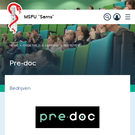
MSFU "Sams"
HOME
ONDERWIJS & CARRIÈRE
BEDRIJVEN
Pre-doc
Bedrijven