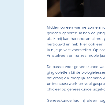
Midden op een warme zomermidda
geleden geboren. Ik ben de jongs
als ik mij kan herinneren al met
hertrouwd en heb ik er ook een 
kun je je vast voorstellen. Op na
Amstelveen en na zes mooie jaart
De passie voor geneeskunde was 
ging opletten bij de biologieless
die graag elk mogelijk scenario 
online speurwerk en veel gespr
officieel op geneeskunde uitge
Geneeskunde had mij alleen nog