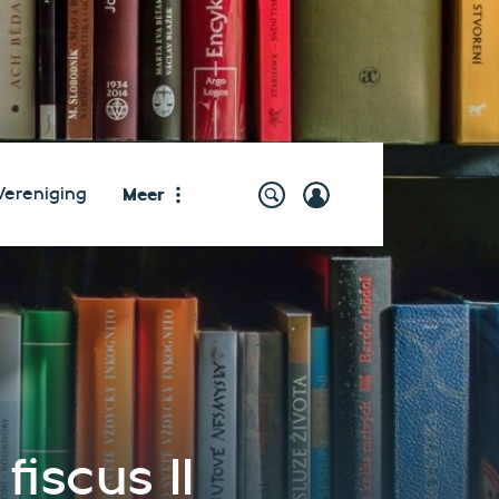
Meer
Vereniging
iscus II