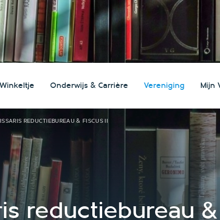
 Winkeltje
Onderwijs & Carrière
Vereniging
Mijn 
search
SSARIS REDUCTIEBUREAU & FISCUS II
s reductiebureau & f