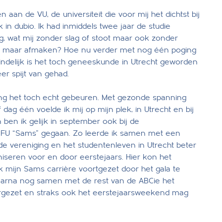
 aan de VU, de universiteit die voor mij het dichtst bij
k in dubio. Ik had inmiddels twee jaar de studie
g, wat mij zonder slag of stoot maar ook zonder
udie maar afmaken? Hoe nu verder met nog één poging
ndelijk is het toch geneeskunde in Utrecht geworden
er spijt van gehad.
ing het toch echt gebeuren. Met gezonde spanning
dag één voelde ik mij op mijn plek, in Utrecht en bij
en ik gelijk in september ook bij de
SFU “Sams” gegaan. Zo leerde ik samen met een
de vereniging en het studentenleven in Utrecht beter
niseren voor en door eerstejaars. Hier kon het
b ik mijn Sams carrière voortgezet door het gala te
aarna nog samen met de rest van de ABCie het
gezet en straks ook het eerstejaarsweekend mag