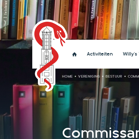
Activiteiten
Willy's
HOME
VERENIGING
BESTUUR
COMMI
Commissari