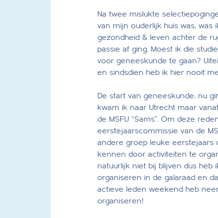
Na twee mislukte selectiepogingen
van mijn ouderlijk huis was, was i
gezondheid & leven achter de ru
passie af ging. Moest ik die st
voor geneeskunde te gaan? Uitei
en sindsdien heb ik hier nooit me
De start van geneeskunde; nu g
kwam ik naar Utrecht maar vanaf 
de MSFU “Sams”. Om deze reden b
eerstejaarscommissie van de M
andere groep leuke eerstejaars 
kennen door activiteiten te orga
natuurlijk niet bij blijven dus he
organiseren in de galaraad en d
actieve leden weekend heb neer
organiseren!