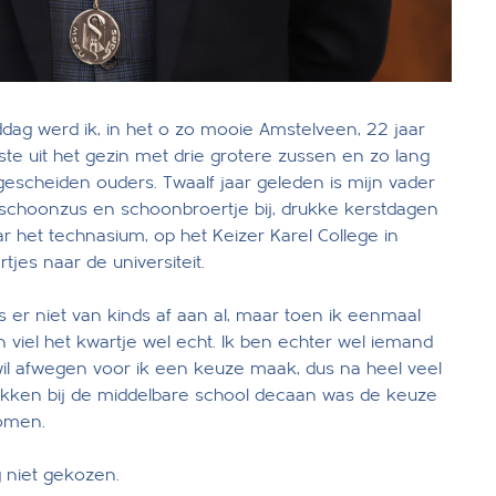
g werd ik, in het o zo mooie Amstelveen, 22 jaar
te uit het gezin met drie grotere zussen en zo lang
 gescheiden ouders. Twaalf jaar geleden is mijn vader
schoonzus en schoonbroertje bij, drukke kerstdagen
ar het technasium, op het Keizer Karel College in
jes naar de universiteit.
er niet van kinds af aan al, maar toen ik eenmaal
en viel het kwartje wel echt. Ik ben echter wel iemand
wil afwegen voor ik een keuze maak, dus na heel veel
ekken bij de middelbare school decaan was de keuze
komen.
 niet gekozen.