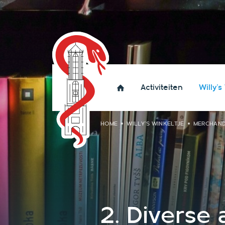
Activiteiten
Willy's
HOME
WILLY'S WINKELTJE
MERCHAND
2. Diverse 