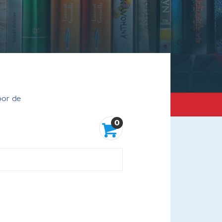
oor de
0